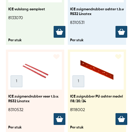
ICE vulslang compleet
ICE zuigmondrubber achter t.b.v
RS32 Linatex
8133070
8310531
Per stuk
Per stuk
ICE zuigmondrubber voor t.b.v.
ICE zuigrubber PU achter model
RS32 Linatex
l18/20/24
8310532
8118002
Per stuk
Per stuk