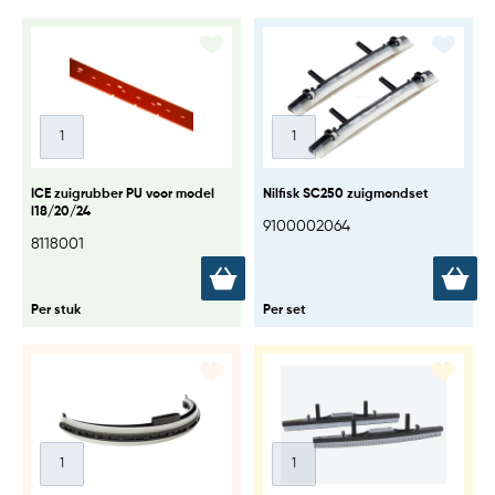
ICE zuigrubber PU voor model
Nilfisk SC250 zuigmondset
l18/20/24
9100002064
8118001
Per stuk
Per set