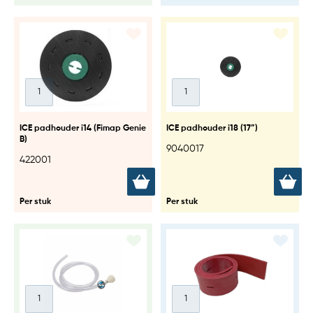
ICE padhouder i14 (Fimap Genie
ICE padhouder i18 (17”)
B)
9040017
422001
Per stuk
Per stuk