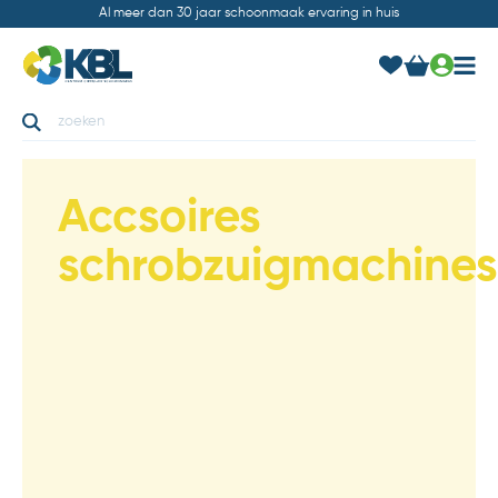
Al meer dan 30 jaar schoonmaak ervaring in huis
Accsoires
schrobzuigmachines