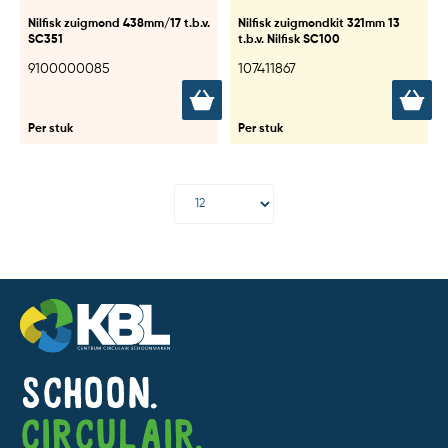
Nilfisk zuigmond 438mm/17 t.b.v.
Nilfisk zuigmondkit 321mm 13
SC351
t.b.v. Nilfisk SC100
9100000085
107411867
Per stuk
Per stuk
Schoon.
Circulair.