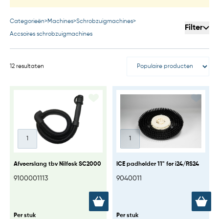
Categorieën
>
Machines
>
Schrobzuigmachines
>
Filter
Accsoires schrobzuigmachines
12 resultaten
Afvoerslang tbv Nilfosk SC2000
ICE padholder 11" for i24/RS24
9100001113
9040011
Per stuk
Per stuk