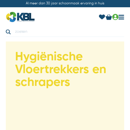
Al meer dan 30 jaar schoonmaak ervaring in huis
Hygiënische
Vloertrekkers en
schrapers