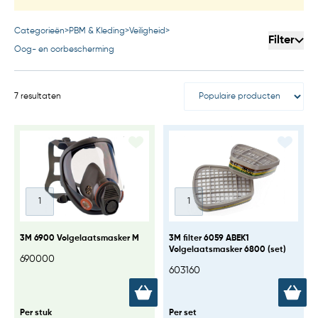
Categorieën
>
PBM & Kleding
>
Veiligheid
>
Filter
Oog- en oorbescherming
7 resultaten
3M 6900 Volgelaatsmasker M
3M filter 6059 ABEK1
Volgelaatsmasker 6800 (set)
690000
603160
Per stuk
Per set