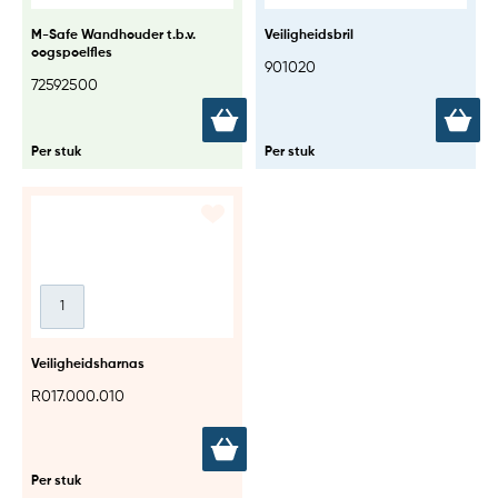
M-Safe Wandhouder t.b.v.
Veiligheidsbril
oogspoelfles
901020
72592500
Per stuk
Per stuk
Veiligheidsharnas
R017.000.010
Per stuk