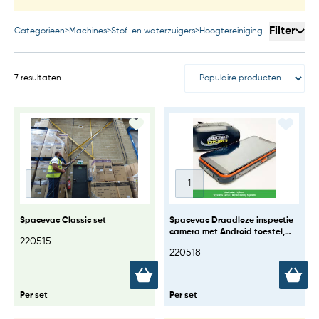
Filter
Categorieën
>
Machines
>
Stof-en waterzuigers
>
Hoogtereiniging
7 resultaten
Spacevac Classic set
Spacevac Draadloze inspectie
camera met Android toestel,
220515
1080P FULL HD ?
220518
Per set
Per set