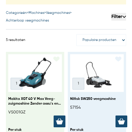
Categorieën
>
Machines
>
Veegmachines
>
Filter
Achterloop veegmachines
5 resultaten
Makita XGT 40 V Max Veeg-
Nilfisk SW250 veegmachine
zuigmachine Zonder accu's en
57154
lader, in doos
VS001GZ
Per stuk
Per stuk