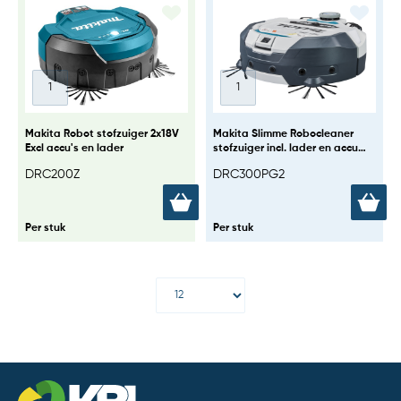
Makita Robot stofzuiger 2x18V
Makita Slimme Robocleaner
Excl accu's en lader
stofzuiger incl. lader en accu
2x18V
DRC200Z
DRC300PG2
Per stuk
Per stuk