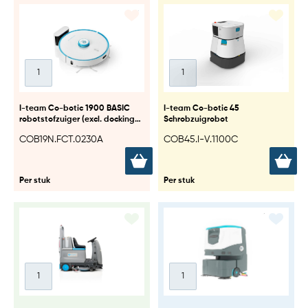
I-team Co-botic 1900 BASIC
I-team Co-botic 45
robotstofzuiger (excl. docking
Schrobzuigrobot
station)
COB19N.FCT.0230A
COB45.I-V.1100C
Per stuk
Per stuk