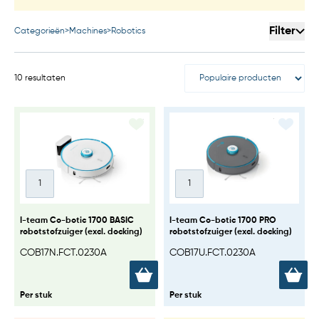
Filter
Categorieën
>
Machines
>
Robotics
10 resultaten
I-team Co-botic 1700 BASIC
I-team Co-botic 1700 PRO
robotstofzuiger (excl. docking)
robotstofzuiger (excl. docking)
COB17N.FCT.0230A
COB17U.FCT.0230A
Per stuk
Per stuk