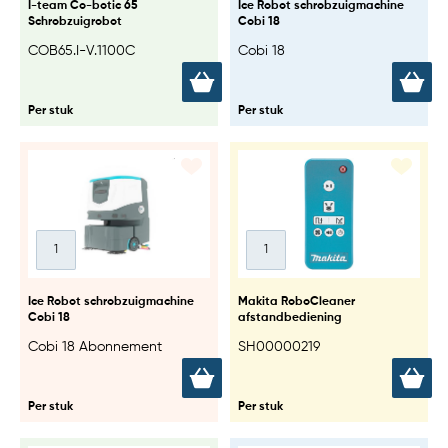
I-team Co-botic 65
Ice Robot schrobzuigmachine
Schrobzuigrobot
Cobi 18
COB65.I-V.1100C
Cobi 18
Per stuk
Per stuk
Ice Robot schrobzuigmachine
Makita RoboCleaner
Cobi 18
afstandbediening
Cobi 18 Abonnement
SH00000219
Per stuk
Per stuk