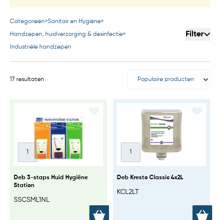
Categorieën
>
Sanitair en Hygiëne
>
Filter
Handzepen, huidverzorging & desinfectie
>
Industriële handzepen
17 resultaten
Deb 3-staps Huid Hygiëne
Deb Kresto Classic 4x2L
Station
KCL2LT
SSCSML1NL