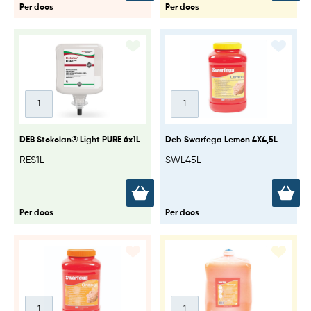
Per doos
Per doos
DEB Stokolan® Light PURE 6x1L
Deb Swarfega Lemon 4X4,5L
RES1L
SWL45L
Per doos
Per doos