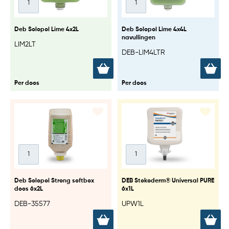
Deb Solopol Lime 4x2L
Deb Solopol Lime 4x4L
navullingen
LIM2LT
DEB-LIM4LTR
Per doos
Per doos
Deb Solopol Strong softbox
DEB Stokoderm® Universal PURE
doos 6x2L
6x1L
DEB-35577
UPW1L