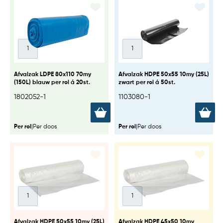
Afvalzak LDPE 80x110 70my
Afvalzak HDPE 50x55 10my (25L)
(150L) blauw per rol á 20st.
zwart per rol á 50st.
1802052-1
1103080-1
Per rol
|
Per doos
Per rol
|
Per doos
Afvalzak HDPE 50x55 10my (25L)
Afvalzak HDPE 45x50 10my