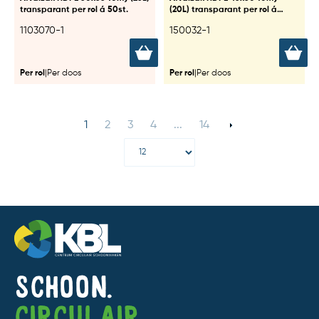
transparant per rol á 50st.
(20L) transparant per rol á
50st.
1103070-1
150032-1
Per rol
|
Per doos
Per rol
|
Per doos
1
2
3
4
...
14
Schoon.
Circulair.