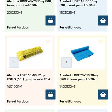
Afvalzak HDPE 63x70 15my (50L)
Afvalzak HDPE 45x50 10my
transparant rol á 50st.
(20L) zwart per rol á 50st.
200230-1
1103025-1
Per rol
|
Per doos
Per rol
|
Per doos
Afvalzak LDPE 60x80 52my
Afvalzak LDPE 70x110 70my
KOMO (60L) grijs per rol á 20st.
(120L) blauw per rol á 20st.
1601001-1
1403130-1
Per rol
|
Per doos
Per rol
|
Per doos