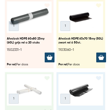
Afvalzak HDPE 60x80 23my
Afvalzak HDPE 63x70 15my (50L)
(60L) grijs rol a 20 stuks
zwart rol á 50st.
1502331-1
1103060-1
Per rol
|
Per doos
Per rol
|
Per doos