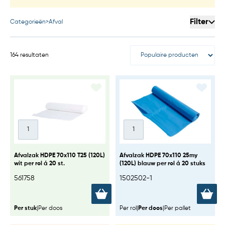
Filter
Categorieën
>
Afval
164 resultaten
Afvalzak HDPE 70x110 T25 (120L)
Afvalzak HDPE 70x110 25my
wit per rol á 20 st.
(120L) blauw per rol á 20 stuks
561758
1502502-1
Per stuk
|
Per doos
Per rol
|
Per doos
|
Per pallet