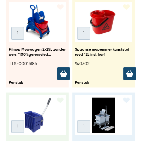
Filmop Mopwagen 2x25L zonder
Spaanse mopemmer kunststof
pers *100%gerecycled
rood 12L incl. korf
kunststof*
TTS-00016186
940302
Per stuk
Per stuk