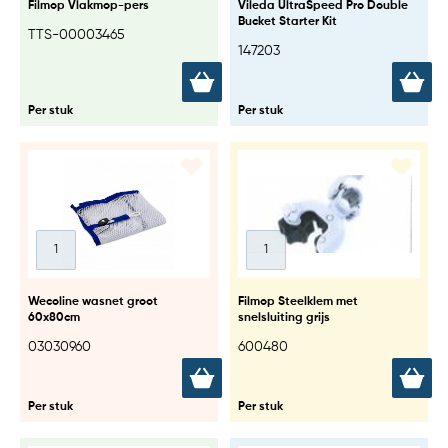
Filmop Vlakmop-pers
Vileda UltraSpeed Pro Double
Bucket Starter Kit
TTS-00003465
147203
Per stuk
Per stuk
Wecoline wasnet groot
Filmop Steelklem met
60x80cm
snelsluiting grijs
03030960
600480
Per stuk
Per stuk