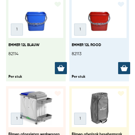
EMMER 12L BLAUW
EMMER 12L ROOD
82114
82113
Per stuk
Per stuk
Filmop afgesloten werkwagen
Filmop afvalzak beschermzak