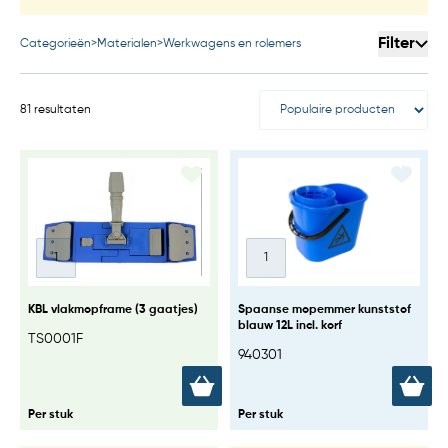
Filter
Categorieën
>
Materialen
>
Werkwagens en rolemers
81 resultaten
KBL vlakmopframe (3 gaatjes)
Spaanse mopemmer kunststof
blauw 12L incl. korf
TS0001F
940301
Per stuk
Per stuk