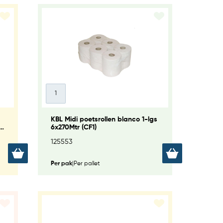
KBL Midi poetsrollen blanco 1-lgs
cm
6x270Mtr (CF1)
125553
Per pak
|
Per pallet