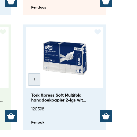
Per doos
Tork Xpress Soft Multifold
handdoekpapier 2-lgs wit
21x180V (H2)
120398
Per pak