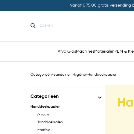
Vanaf € 75,00 gratis verzending
Afval
Glas
Machines
Materialen
PBM & Kle
Categorieën
>
Sanitair en Hygiëne
>
Handdoekpapier
Categorieën
Ha
Handdoekpapier
V-vouw
Handdoekrollen
Interfold