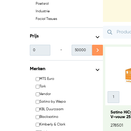
Poetsrol
Industrie
Facial Tissues
Prijs
-
Merken
MTS Euro
Tork
Vendor
Satino by Wepa
KBL Duurzaam
Satino Hi
V-vouw 25x
Blacksatino
(PT3) (2771
Kimberly & Clark
278501