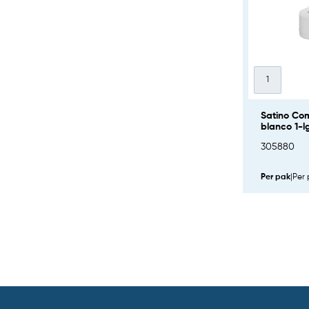
Satino Com
blanco 1-l
305880
Per pak
|
Per 