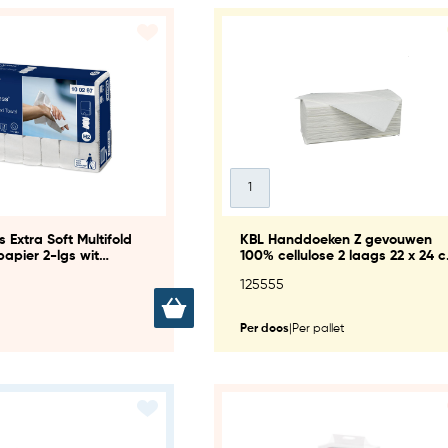
 Extra Soft Multifold
KBL Handdoeken Z gevouwen
apier 2-lgs wit
100% cellulose 2 laags 22 x 24 
2)
(20x160)
125555
Per doos
|
Per pallet