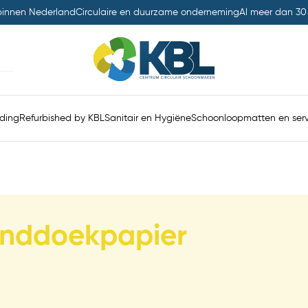
 binnen Nederland
Circulaire en duurzame onderneming
Al meer dan 30
ding
Refurbished by KBL
Sanitair en Hygiëne
Schoonloopmatten en serv
nddoekpapier