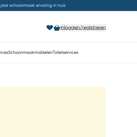
 jaar schoonmaak ervaring in huis
inloggen/registreren
ices
Schoonmaakmiddelen
Toiletservices