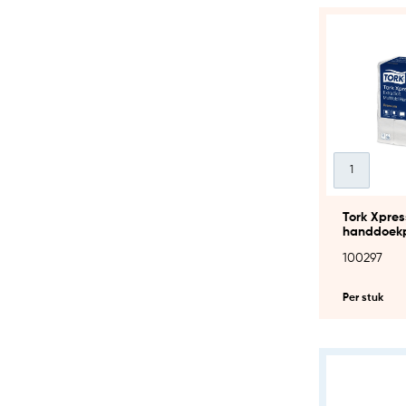
Tork Xpress
handdoekp
21x100V (H
100297
Per stuk