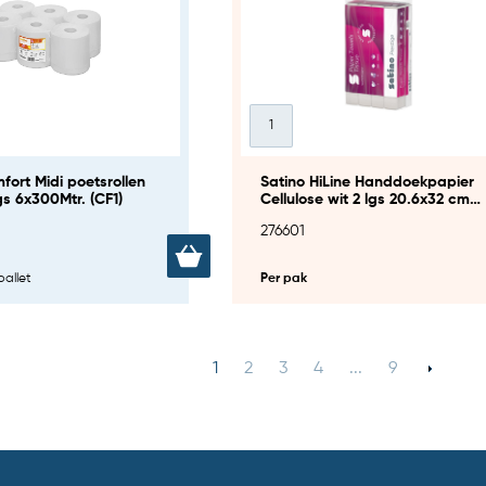
fort Midi poetsrollen
Satino HiLine Handdoekpapier
gs 6x300Mtr. (CF1)
Cellulose wit 2 lgs 20.6x32 cm
(PT2) (276600)
276601
pallet
Per pak
1
2
3
4
...
9