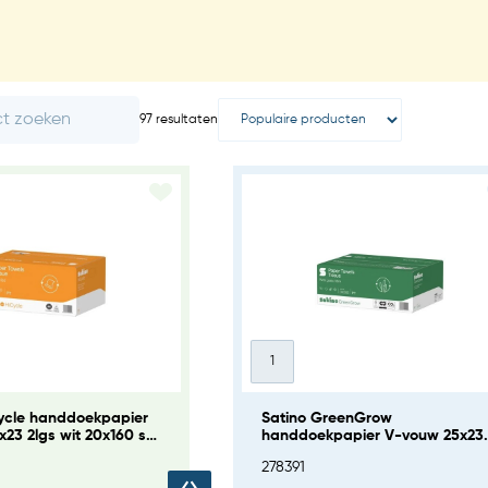
97 resultaten
Cycle handdoekpapier
Satino GreenGrow
23 2lgs wit 20x160 st
handdoekpapier V-vouw 25x23
91)
2-laags 15x214 (PT3)
278391