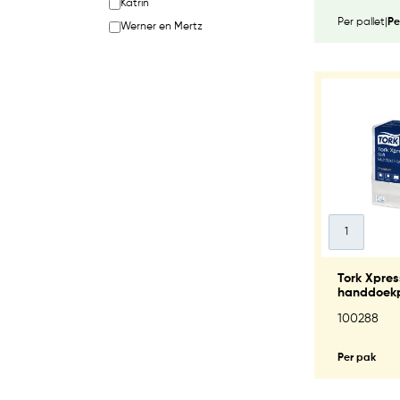
Katrin
Per pallet
|
Pe
Werner en Mertz
Tork Xpress
handdoekp
wit 21x110V
100288
Per pak