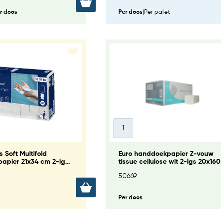
r doos
Per doos
|
Per pallet
 Soft Multifold
Euro handdoekpapier Z-vouw
apier 21x34 cm 2-lgs
tissue cellulose wit 2-lgs 20x160
 (H2)
st
50669
Per doos