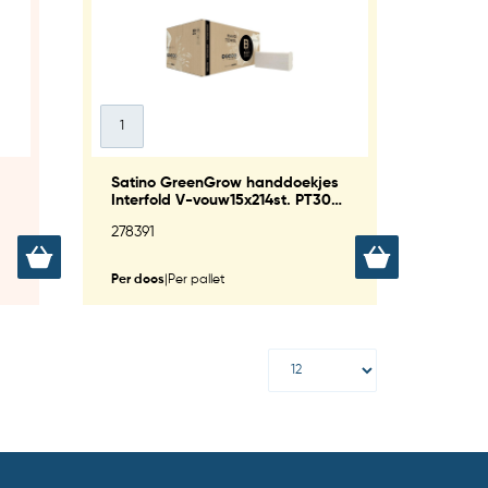
Satino GreenGrow handdoekjes
Interfold V-vouw15x214st. PT30
(275890)
278391
Per doos
|
Per pallet